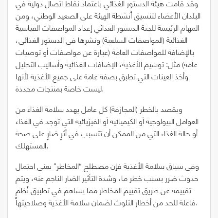
وقد قامت هيئة الدستور الغذائي باعتماد نقاط اتصال دولية في
البلدان الأعضاء لتنسيق أنشطة الهيئة على الصعيد الوطني، ومن
المهام الرئيسة للجنة الدستور الغذائي إعداد المواصفات القياسية
الغذائية (المواصفات السلعية) ونشرها في الدستور الغذائي،
بالإضافة للمواصفات العامة (عبارة عن مواصفات أو توصيات
عامة) مثل: توسيم الأغذية، الإضافات الغذائية وأساليب التحليل
وأخذ العينات التي تطبق بصفة عامة على جميع الأغذية لأنها
ليست خاصة بمنتجات محددة.
ويقصد بالخطر (المجازفة) كل عامل يهدد سلامة الغذاء من
العوامل البيولوجية أو الكيميائية أو الفيزيائية التي توجد في الغذاء
أو حالة الغذاء التي من الممكن أن تتسبب في أثرٍ ضارٍ على صحة
المستهلك.
وفي سياق سلامة الأغذية فإن مصطلح “المخاطر” يعني احتمال
حدوث ضرر بسبب خطر ما، وشدة التأثير الضار الناجم عنه، ويتم
تقييمه عن طريق تقييم المخاطر مما يساهم في تطبيق نُظمٍ
فاعلة للحد من أخطار التلوث لضمان سلامة الأغذية وصلاحيتها.