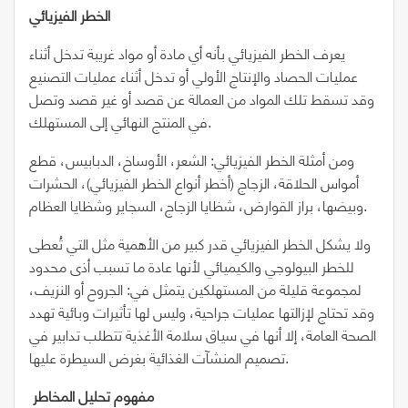
الخطر الفيزيائي
يعرف الخطر الفيزيائي بأنه أي مادة أو مواد غريبة تدخل أثناء
عمليات الحصاد والإنتاج الأولي أو تدخل أثناء عمليات التصنيع
وقد تسقط تلك المواد من العمالة عن قصد أو غير قصد وتصل
في المنتج النهائي إلى المستهلك.
ومن أمثلة الخطر الفيزيائي: الشعر، الأوساخ، الدبابيس، قطع
أمواس الحلاقة، الزجاج (أخطر أنواع الخطر الفيزيائي)، الحشرات
وبيضها، براز القوارض، شظايا الزجاج، السجاير وشظايا العظام.
ولا يشكل الخطر الفيزيائي قدر كبير من الأهمية مثل التي تُعطى
للخطر البيولوجي والكيميائي لأنها عادة ما تسبب أذى محدود
لمجموعة قليلة من المستهلكين يتمثل في: الجروح أو النزيف،
وقد تحتاج لإزالتها عمليات جراحية، وليس لها تأثيرات وبائية تهدد
الصحة العامة، إلا أنها في سياق سلامة الأغذية تتطلب تدابير في
تصميم المنشآت الغذائية بغرض السيطرة عليها.
مفهوم تحليل المخاطر