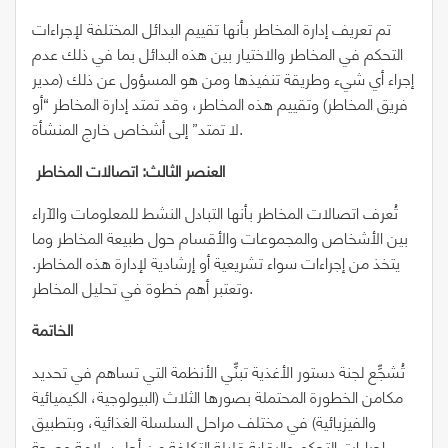
تم تعريف إدارة المخاطر بأنها تقييم البدائل المختلفة لإجراءات
التحكم في المخاطر والاختيار بين هذه البدائل بما في ذلك عدم
إجراء أي شيء وطريقة تنفيذها ومن هو المسؤول عن ذلك (مدير
فريق المخاطر) وتقييم هذه المخاطر، وقد تمتد إدارة المخاطر “أو
لا تمتد” إلى أشخاص خارج المنشأة.
العنصر الثالث: اتصالات المخاطر
تُعرف اتصالات المخاطر بأنها التبادل النشط للمعلومات والآراء
بين الأشخاص والمجموعات والأقسام حول طبيعة المخاطر وما
يتخذ من إجراءات سواء تشريعية أو إرشادية لإدارة هذه المخاطر.
وتعتبر أهم خطوة في تحليل المخاطر.
الخاتمة
تُشجِّع لجنة دستور الأغذية تبنِّي الأنظمة التي تساهم في تحديد
مكامن الخطورة المحتملة بصورها الثلاث (البيولوجية، الكيميائية
والفيزيائية) في مختلف مراحل السلسلة الغذائية، وبتطبيق
إجراءات التحكم والرقابة قليلة التكلفة من أجل سلامة وصحة