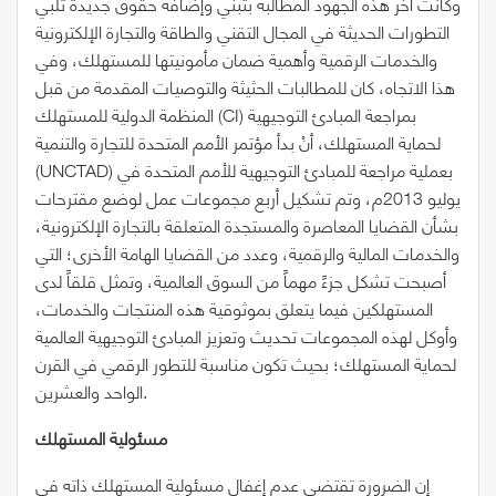
وكانت آخر هذه الجهود المطالبة بتبني وإضافة حقوق جديدة تلبي
التطورات الحديثة في المجال التقني والطاقة والتجارة الإلكترونية
والخدمات الرقمية وأهمية ضمان مأمونيتها للمستهلك، وفي
هذا الاتجاه، كان للمطالبات الحثيثة والتوصيات المقدمة من قبل
المنظمة الدولية للمستهلك (CI) بمراجعة المبادئ التوجيهية
لحماية المستهلك، أنْ بدأ مؤتمر الأمم المتحدة للتجارة والتنمية
(UNCTAD) بعملية مراجعة للمبادئ التوجيهية للأمم المتحدة في
يوليو 2013م، وتم تشكيل أربع مجموعات عمل لوضع مقترحات
بشأن القضايا المعاصرة والمستجدة المتعلقة بالتجارة الإلكترونية،
والخدمات المالية والرقمية، وعدد من القضايا الهامة الأخرى؛ التي
أصبحت تشكل جزءً مهماً من السوق العالمية، وتمثل قلقاً لدى
المستهلكين فيما يتعلق بموثوقية هذه المنتجات والخدمات،
وأوكل لهذه المجموعات تحديث وتعزيز المبادئ التوجيهية العالمية
لحماية المستهلك؛ بحيث تكون مناسبة للتطور الرقمي في القرن
الواحد والعشرين.
مسئولية المستهلك
إن الضرورة تقتضي عدم إغفال مسئولية المستهلك ذاته في