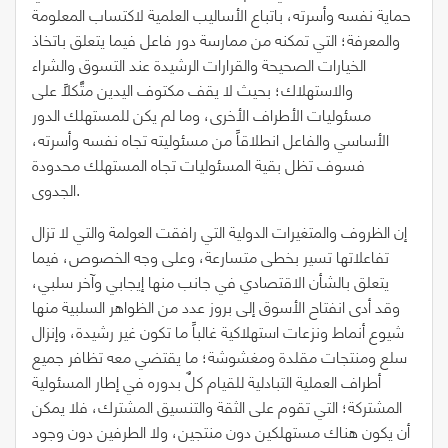
حماية نفسه وأسرته، باتباع الأساليب العلمية لاكتساب المعلومة
والمعرفة؛ التي تمكنه من ممارسة دور فاعل فيما يتعلق باتخاذ
الخيارات الصحيحة والقرارات الرشيدة عند التسوق والشراء
والاستهلاك؛ بحيث لا يقف مكتوف اليدين متَّكلاً على
مسئوليات الأطراف الأخرى، وما لم يكن للمستهلك الدور
الأساسي والفاعل انطلاقاً من مسئوليته تجاه نفسه وأسرته،
فسوف تظل بقية المسئوليات تجاه المستهلك محدودة
الجدوى.
إن الظروف والمتغيرات الدولية التي رافقت العولمة والتي لا تزال
تفاعلاتها تسير بخطى متسارعة، وعلى وجه الخصوص، فيما
يتعلق بالشأن الاقتصادي في جانب منها إيجابي وآخر سلبي،
وقد أدى انفتاح الأسوق إلى بروز عدد من الظواهر السلبية منها
شيوع أنماط ونزعات استهلاكية غالباً ما تكون غير رشيدة، وإنزال
سلع ومنتجات مقلدة ومغشوشة؛ ما يقتضي معه تظافر جميع
أطراف العملية التبادلية للقيام كلٌ بدوره في إطار المسئولية
المشتركة؛ التي تقوم على الثقة والتنسيق المشترك، فلا يمكن
أن يكون هناك مستهلكين دون منتجين، ولا الطرفين دون وجود