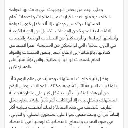
وعلى الرغم من بعض الإيجابيات التي جاءت بها العولمة
الاقتصادية منها تعدد الخيارات من المنتجات والخدمات أمام
المستهلك وتحسن جودتها، إلا أنه بفعل قوى العولمة
الاقتصادية المجردة من العواطف، تضاءل دور الدولة القومية
وأنظمتها الوطنية، وتأثرت كثيراً من الصناعات الوطنية والخدمات
في الدول النامية، التي لم تتمكن من المنافسة؛ نظراً لانخفاض
كفاءتها، بالإضافة إلى ارتفاع أسعار بعض المدخلات والمواد
الخام للمنتجات الزراعية والغذائية، والتي تؤثر سلباً على
المستهلكين.
وتظل تلبية حاجات المستهلك وحمايته في عالم اليوم تتأثر
بالمتغيرات السريعة التي تشهدها مختلف المجالات، وعلى الرغم
من أن هذه المتغيرات أثّرت بشكل كبير على منظومة حماية
المستهلك بشكلٍ عام، إلا أنها كانت أكثر تأثيراً عليه باعتباره يمثل
الطرف الأضعف في هذه المعادلة؛ لذلك أصبحت حمايته أكثر
إلحاحاً من أي وقت مضى سواءً على المستوى المحلي أو الدولي،
في ضوء التقارب واندماج الاقتصاديات الوطنية في الاقتصاد
العالمي، وأصبحت قضية حماية المستهلك تدخل في إطار