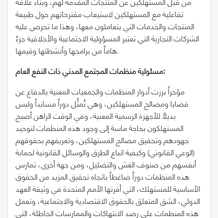
من قبل المستهلكين عن المنتجات المقدمة لهم، وبناء علاقة
تفاعلية مع المستهلكين لاستيعاب مقترحاتهم حول طبيعة
المنتجات والخدمات التي يتعاملون معها، وهذا ما تحرص عليه
الشركات التجارية التي تعتبر المسؤولية الاجتماعية والأخلاقية جزءً
هاماً من برامجها وأنشطتها وقيمها.
مسئولية منظمات المجتمع المدني ذات النفع العام:
مؤخراً برزت أدوار المنظمات والجمعيات المعنية بالدفاع عن
قضايا ومصالح المستهلكين، وهي تُمثِّل دوراً مسانداً وليس
بديلاً للأجهزة الرسمية المعنية، وفي الوقت الراهن أصبح
المستهلكون بحاجة ماسة إلى وجود هذه المنظمات لتوحيد
جهودهم وتحقيق مصالح المستهلكين، وتعريفهم بحقوقهم
(الوعي القانوني) وكيفية اتباع الطرق والوسائل القانونية لحماية
أنفسهم من صنوف الغش والتضليل، ومن جهة أخرى، تمارس
هذه المنظمات دوراً ضاغطاً باتجاه تحقيق المزيد من الحقوق
الأساسية للمستهلك، التي أقرتها الأمم المتحدة في وثيقة العهد
الدولي، الشق المتعلق بالحقوق الاقتصادية والاجتماعية، وتعمل
هذه المنظمات على رصد الانتهاكات والممارسات الخاطئة، التي