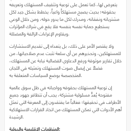
يتعرض لها، كما تعمل على توعية وتثقيف المستهلك وتعريفه
بحقوقه؛ بحيث يصبح مستهلكاً واعياً، يخطط بشكل جيد لكل
مشترياته ونفقاته، ومدرك لكل ما يدور حوله، ومن خلال الوعي
يستطيع حماية نفسه بنفسه فلا يقع في شراك المؤثرات
ويقاوم الإغراءات الزائفة والمضللة.
ولا يقتصر الأمر على ذلك، بل يتعداه إلى تقديم الاستشارات
للمستهلكين، وتحذيرهم عن أي سلعة تثبت عدم صلاحياتها، من
خلال تقارير موثوقة ورفع الدعاوي القضائية نيابة عن المستهلك،
فضلاً عن إيصال صوت المستهلك وتمثيله في اللجان
المتخصصة بوضع السياسات المتعلقة به.
إن توعية المستهلك بحقوقه وواجباته في ظل سوق عالمية
مفتوحة يُعدُّ مسئولية مشتركة، يجب أن تتظافر جهود جميع
الأطراف في تحقيقها؛ فغالباً ما يفتقدون إلى المعرفة التي تمثل
أهم الأدوات التي تمكن المستهلك من اتخاذ القرارات الاستهلاكية
الرشيدة.
المنظمات الإقليمية والدولية: