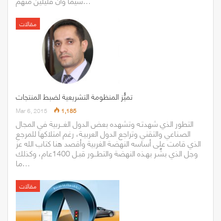
سيما وأن قليلين منهم…
مقالات
تميُّز المنظومة التشريعية لضبط المنتجات
Mar 6, 2015
1,185
التطور الذي شهدتـه وتشهده بعض الدول الغـــربية في المجال
الصـناعي والتقني وتراجع الدول العربيـة، رغم امتلاكها للمرجع
الذي قامت على أساسه النهضـة الغربية وأقصد هنا كتاب الله عز
وجل الذي بشَّـر بهـذه النهضة والتطـــور قبـل 1400عام، وكذلك
ما…
مقالات