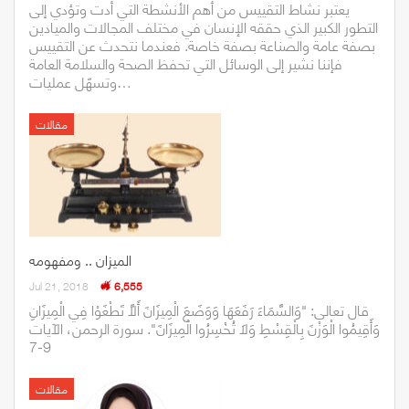
يعتبر نشاط التقييس من أهم الأنشطة التي أدت وتؤدي إلى
التطور الكبير الذي حققه الإنسان في مختلف المجالات والميادين
بصفة عامة والصناعة بصفة خاصة. فعندما نتحدث عن التقييس
فإننا نشير إلى الوسائل التي تحفظ الصحة والسلامة العامة
وتسهّل عمليات…
مقالات
الميزان .. ومفهومه
Jul 21, 2018
6,555
قال تعالى: "وَالسَّمَاءَ رَفَعَهَا وَوَضَعَ الْمِيزَانَ أَلاَّ تَطْغَوْا فِي الْمِيزَانِ
وَأَقِيمُوا الْوَزْنَ بِالْقِسْطِ وَلاَ تُخْسِرُوا الْمِيزَانَ". سورة الرحمن، الآيات
9-7
مقالات