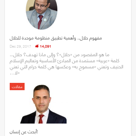
مفهوم حلال.. وأهمية تطبيق منظومة موحدة للحلال
Dec 29, 2017
14,091
ما‭ ‬هو‭ ‬المقصود‭ ‬من‭ ‬‮«‬حلال‮»‬؟‭ ‬وإلى‭ ‬ماذا‭ ‬تهدف؟ حلال‭...
‬‮«‬لا‭…
مقالات
أبحث عن إنسان!