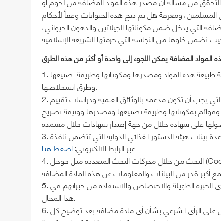
 التحقق من مسألة أن مصدر هذه المواد المضافة من لحوم أو
المسلمين، ومعرفة هل تم ذبح هذه الحيوانات وفقاً لأحكام
مضافة التي يدخل ضمن مكوناتها الجيلاتين والدهون الحيواني،
1. الاطلاع على الدراسات والأبحاث والكتب العلمية الموثوقة لمعرفة طبيعة هذه المواد ومصدرها ومكوناتها وطريقة تصنيعها
وطرق استخلاصها.
2. دراسة الوثائق المقدمة من الشركات المصنعة بعناية وتأني، والتي يجب أن تكون مدعمة بالوثائق العلمية ودراسات تقييم
مكوناتها وطريقة تصنيعها ومصدرها ووثيقة تصريح (declaration) ذاتي موقع بالتعهد بخلوها من
3. البحث عبر قاعدة بينات هيئة الدستور الغذائي الدولية التي تتضمن نافذة “JECFA specifications” والتي يمكن العثور عليها
عبر الرابط الالكتروني:
اضغط هنا
4. البحث من خلال محركات البحث المتعددة مثل جوجل (Google) أو موسوعات الويكيبيديا على سبيل المثال لا الحصر أو غيرها
5. اللجوء إلى الخبراء والمستشارين والعاملين في هذا المجال من ذوي الخبرة الطويلة والاختصاص والاستفادة من خبراتهم في
هذا المجال.
6. اللجوء إلى مرجعيات الفتوى الرسمية في دول الخليج العربية للحصول على الرأي الشرعي بشأن أي مادة مضافة بعد توضيح كل