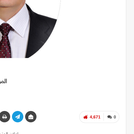
الم
4,671
0