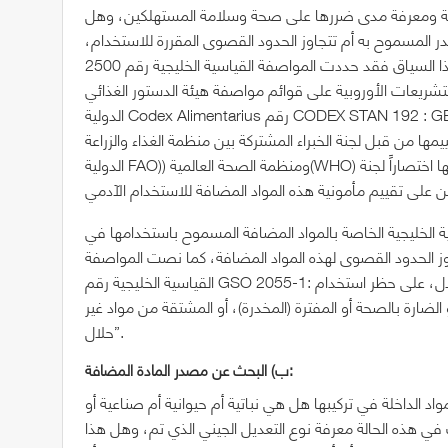
غذية ومعرفة مدى ضررها على صحة وسلامة المستهلكين، وهل
ر المسموح به أم تتجاوز الحدود القصوى المقررة للاستخدام،
وفي هذا السياق فقد حددت المواصفة القياسية الخليجية رقم 2500 GSO: المواد المضافة المسموح باستخدامها في المواد
لتشريعات الأوروبية على قوائم مواصفة هيئة الدستور الغذائي
الدولية Codex Alimentarius رقم CODEX STAN 192 : GENERAL STANDARD FOR FOOD ADDITIVES، وهي أعلى
ها من قبل لجنة الخبراء المشتركة بين منظمة الغذاء والزراعة
الدولية FAO)) ومنظمة الصحة العالمية(WHO) بشأن الإضافات الغذائية والتي يُطلق عليها اختصاراً لجنة (JECFA) والتي عملت
ية الخليجية الخاصة بالمواد المضافة المسموح باستخدامها في
تجاوز الحدود القصوى لهذه المواد المضافة، كما نصت المواصفة
القياسية الخليجية رقم GSO 2055-1: المنتجات الحلال – الجزء الأول: الاشتراطات العامة للأغذية الحلال، على حظر استخدام
الضارة بالصحة أو المفترة (المخدرة)، أو المشتقة من مواد غير
حلال”.
ب‌) البحث عن مصدر المادة المضافة:
 الداخلة في تركيبها هل هي نباتية أم حيوانية أم صناعية أو
ي هذه الحالة معرفة نوع التعديل الجيني الذي تم، وهل هذا