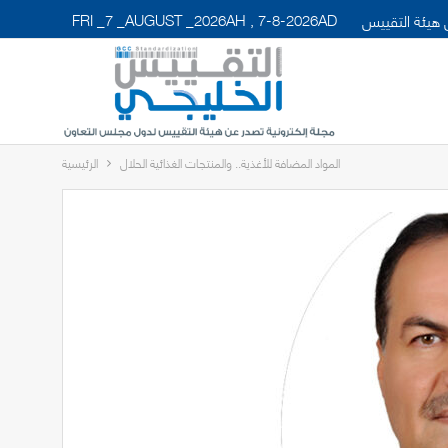
FRI _7 _AUGUST _2026AH , 7-8-2026AD
هيئة التقييس
المواد المضافة للأغذية.. والمنتجات الغذائية الحلال
الرئيسية