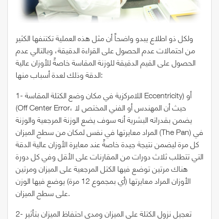
ولكل ذو اطلاع يبدو واضحاً أن مثل هذه العملية تكتنفها الكثير
من احتمالات عدم الحصول على القراءة الدقيقة، وبالتالي عدم
الحصول على القيم الدقيقة للوزنة المقاسة خاصةً للأوزان عالية
الدقة وذلك لعدة أسباب منها:
1- اللامركزية في مكان وضع الكتلة المقاسة Eccentricity) أو
(Off Center Error، حيث أن المهندس أو الفني المختص لا
يضمن بقدراته البشرية أنه سوف يضع الوزنة المرجعية والوزنة
المراد معايرتها في نفس لمكان من سطح الميزان (The Pan) في
كل مرة ليضمن نتيجة جيدة خاصةً عند معايرة الأوزان عالية الدقة
التي تتطلب ثلاث دورات من المقارنات على الأقل وفي كل دورة
هناك مرتين توضع فيها الكتل المرجعية على الميزان ومرتين
الأوزان المراد معايرتها (أي بمجموع 12 مرة) يوضع فيها الوزن
على سطح الميزان.
2- تعجيل نزول الكتلة على الميزان ومدى احتفاظ الميزان بتأثير