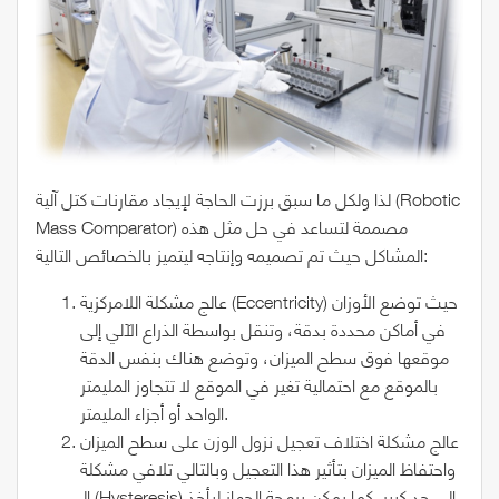
لذا ولكل ما سبق برزت الحاجة لإيجاد مقارنات كتل آلية (Robotic
Mass Comparator) مصممة لتساعد في حل مثل هذه
المشاكل حيث تم تصميمه وإنتاجه ليتميز بالخصائص التالية:
عالج مشكلة اللامركزية (Eccentricity) حيث توضع الأوزان
في أماكن محددة بدقة، وتنقل بواسطة الذراع الآلي إلى
موقعها فوق سطح الميزان، وتوضع هناك بنفس الدقة
بالموقع مع احتمالية تغير في الموقع لا تتجاوز المليمتر
الواحد أو أجزاء المليمتر.
عالج مشكلة اختلاف تعجيل نزول الوزن على سطح الميزان
واحتفاظ الميزان بتأثير هذا التعجيل وبالتالي تلافي مشكلة
الـ (Hysteresis) إلى حد كبير. كما يمكن برمجة الجهاز ليأخذ