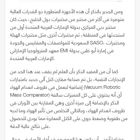
ومن الجدير بالذكر أن هذه الأجهزة المتطورة ذو القدرات العالية
متوفرة في أكثر من مختبر من مختبرات دول الخليج، حيث كان
مختبر دبي المركزي بدولة الإمارات العربية المتحدة أول من
استحدثها في المنطقة، ثم مختبرات أخرى مثل مختبرات الهيئة
السعودية للمواصفات والمقاييس والجودة SASO، ومختبرات
معهد المترولوجيا الإماراتي EMI في إمارة أبو ظبي بدولة
الإمارات العربية المتحدة.
كما أن من المفيد الذكر بأن العلم لم يقف عند هذا الحد من
الإنجازات التقنية، بل تم صناعة مقارن كتل آلي جديد بامتيازات
إضافية ليعمل في ظروف انعدام الهواء (Vacuum Robotic
Mass Comparator) أي أنه يحتوي على كل المميزات سالفة
الذكر بالإضافة إلى ميزة أخرى وهي المقارنة بين الأوزان في
ظروف انعدام الهواء، وبالتالي التخلص من تأثير الهواء وما لديه
من طفوية وضغط جوي على الكتل المعايرة مما يودي للحصول
على نتائج عالية الدقة.
وختاما أتمنى أن يكون هذا الموضوع قد أفاد الأحباء في مجال