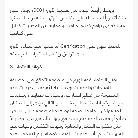
ويغطي أيضاً البنود التي تغطيها الآيزو 9001، ويعاد اختبار
المنشأة مراراً للمحافظة على مقاييس خبرتها الفنية، ويطلب منها
المشاركة في برامج كفاءة نظامية أو مقارنة بين المختبرات كدليل
على كفاءتها.
أما عملية منح شهادة الآيزو Certification للمختبر فهي تعني
مدي توافق وإذعان المختبرات للمواصفة.
3- فـوائد الاعتماد
يمثل الاعتماد قمة الهرم في منظومة التحقق من المطابقة
للمنتجات والخدمات بهدف بناء الثقة في مخرجات هذه
المنظومة من (نتائج اختبارات، وشهادات مطابقة، وعلامات
جودة، وشهادات نظم الجودة…..)، وبالتالي يؤدي إلى اطمئنان
المستهلكين تجاه ما تقدمه لهم هذه المنظومة والتي تبدأ من
الصانع أو مقدم الخدمة ثم ترتبط مع جهات التحقق من المطابقة
مثل مختبرات الاختبار والمعايرة وجهات التفتيش وجهات منح
الشهادات، ثم تأتي خدمات الاعتماد كمظلة لزرع الثقة في هذه