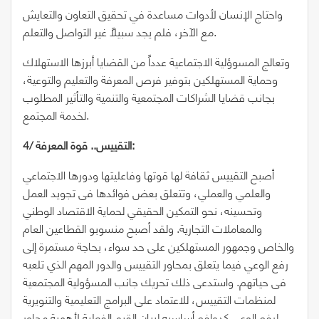
واحتاج الإنسان لأدوات مساعدة في تحقيق التعاون والتعايش
مع الآخر، فلم يجد سبيلاً غير التواصل والتعلم.
وتعالج المسوؤلية الاجتماعية عدداً من القضايا أبرزها الاستهلاك
وحماية المستهلكين بتوفير فرص المعرفة والتعليم والتوعية،
بجانب قضايا الشراكات المجتمعية والتنمية والتأثير المطلوب
لخدمة المجتمع.
4/ التقييس.. قوة المعرفة:
أصبح التقييس ثقافة لها قوتها وفاعليتها ودورها الاجتماعي
والعلمي والعملي، وتتعلق بعض فوائدها فى تجويد العمل
وتحسينه، نحو التمكين الحقيقي لحماية الاقتصاد الوطني
والمعاملات التجارية. ولقد أصبح منسوبو القطاعين العام
والخاص وجمهور المستهلكين على حد سواء، بحاجة مستمرة إلى
رفع الوعي فيما يتعلق بمحاور التقييس والدور المهم الذي تلعبه
فى حياتهم. واستدعى ذلك تحريك جانب المسؤولية المجتمعية
لمنظمات التقييس، للاعتماد على البرامج التعليمية والتنويرية
لرفع الوعي كدوافع أساسيه لبيان القيم الفعلية لأهمية محاور