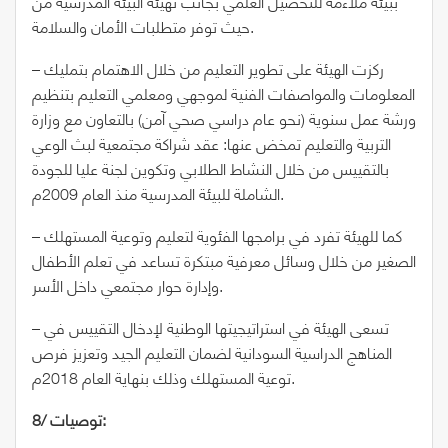
ببيئة ملاءمة للتحصيل العلمي بجانب تهيئة البيئة المدرسية من
حيث توفر متطلبات الأمان والسلامة.
– ركزت الهيئة على تطوير التعليم من خلال الاهتمام بتمليك
المعلومات والمواصفات الفنية لموجهي ومعلمي التعليم بتنظيم
ورشة عمل سنوية (نحو عام دراسي صحي آمن) بالتعاون مع وزارة
التربية والتعليم تمخض عنها: عقد شراكة مجتمعية لبث الوعي
بالتقييس من خلال النشاط الطلابي وتكوين لجنة عليا للجودة
الشاملة للبيئة المدرسية منذ العام 2009م.
– كما للهيئة تفرد في برامجها الفئوية لتعليم وتوعية المستهلك
الصغير من خلال وسائل معرفية مبتكرة تساعد في تعلم الأطفال
وإدارة حوار مجتمعي داخل الأسر.
– تسعى الهيئة في استراتيجيتها الوطنية لإدخال التقييس في
المناهج الدراسية السودانية لضمان التعليم الجيد وتعزيز فرص
توعية المستهلك وذلك بنهاية العام 2018م.
توصيات:
8/