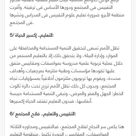
التقييس في المجتمع ودورها الأساس فى ترقيته. وأقرت
منظمة الأيزو ضرورة تعليم علوم التقييس فى المدراس ونشرها
فى المجتـمع.
/ التعليم.. إكسير الحياة:
5
تظل الأمم تسعى لتحقيق التنمية المستدامة والمحافظة على
الموارد وإدارة البيئة، ولا يتحقق ذلك إلا بالتعليم المستمر من
خلال عملية تربوية علمية مدروسة بمواصفات ومقاييس متفق
عليها تقودها مؤسسات وطنية ملتزمة بمرجعيات وأهداف
محددة، ويقوم بها تربويون ملتزمون أخلاقياً بمسؤوليات تجاه
المجتمع، وبدون كل ذلك تظل الأمم ترزح تحت دائرة ثالوث
الخطر: الجهل والفقر والمرض، وتبقي التنمية المستدامة حبيسة
أنفاسها، فبدون التعليم تفتقد الحياة إكسيرها.
6/ التقييس والتعليم.. فلاح المجتمع:
هنا يكمن سر النجاح لفلاح المجتمع، فبالتقييس ومحاوره الثلاثة:
المواصفات، المقاييس، الجودة تكتمل منظومة التعليم