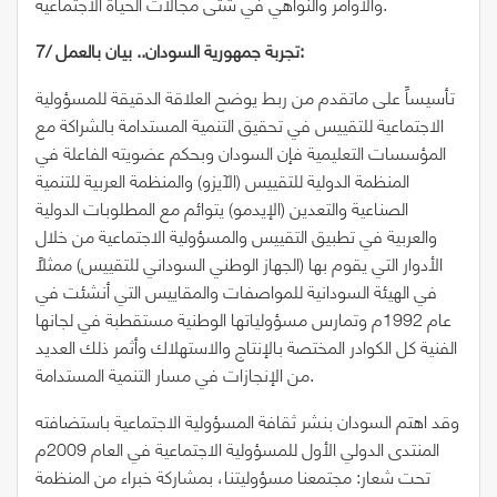
والأوامر والنواهي في شتى مجالات الحياة الاجتماعية.
7/ تجربة جمهورية السودان.. بيان بالعمل:
تأسيساً على ماتقدم من ربط يوضح العلاقة الدقيقة للمسؤولية
الاجتماعية للتقييس في تحقيق التنمية المستدامة بالشراكة مع
المؤسسات التعليمية فإن السودان وبحكم عضويته الفاعلة في
المنظمة الدولية للتقييس (الآيزو) والمنظمة العربية للتنمية
الصناعية والتعدين (الإيدمو) يتوائم مع المطلوبات الدولية
والعربية في تطبيق التقييس والمسؤولية الاجتماعية من خلال
الأدوار التي يقوم بها (الجهاز الوطني السوداني للتقييس) ممثلاً
في الهيئة السودانية للمواصفات والمقاييس التي أنشئت في
عام 1992م وتمارس مسؤولياتها الوطنية مستقطبة في لجانها
الفنية كل الكوادر المختصة بالإنتاج والاستهلاك وأثمر ذلك العديد
من الإنجازات في مسار التنمية المستدامة.
وقد اهتم السودان بنشر ثقافة المسؤولية الاجتماعية باستضافته
المنتدى الدولي الأول للمسؤولية الاجتماعية في العام 2009م
تحت شعار: مجتمعنا مسؤوليتنا، بمشاركة خبراء من المنظمة