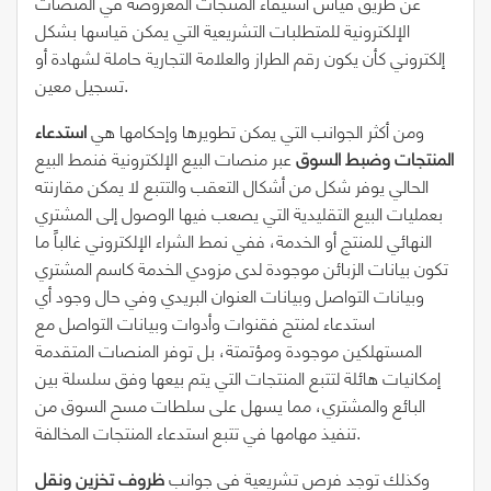
عن طريق قياس استيفاء المنتجات المعروضة في المنصات
الإلكترونية للمتطلبات التشريعية التي يمكن قياسها بشكل
إلكتروني كأن يكون رقم الطراز والعلامة التجارية حاملة لشهادة أو
تسجيل معين.
ومن أكثر الجوانب التي يمكن تطويرها وإحكامها هي
استدعاء
المنتجات وضبط السوق
عبر منصات البيع الإلكترونية فنمط البيع
الحالي يوفر شكل من أشكال التعقب والتتبع لا يمكن مقارنته
بعمليات البيع التقليدية التي يصعب فيها الوصول إلى المشتري
النهائي للمنتج أو الخدمة، ففي نمط الشراء الإلكتروني غالباً ما
تكون بيانات الزبائن موجودة لدى مزودي الخدمة كاسم المشتري
وبيانات التواصل وبيانات العنوان البريدي وفي حال وجود أي
استدعاء لمنتج فقنوات وأدوات وبيانات التواصل مع
المستهلكين موجودة ومؤتمتة، بل توفر المنصات المتقدمة
إمكانيات هائلة لتتبع المنتجات التي يتم بيعها وفق سلسلة بين
البائع والمشتري، مما يسهل على سلطات مسح السوق من
تنفيذ مهامها في تتبع استدعاء المنتجات المخالفة.
وكذلك توجد فرص تشريعية في جوانب
ظروف تخزين ونقل