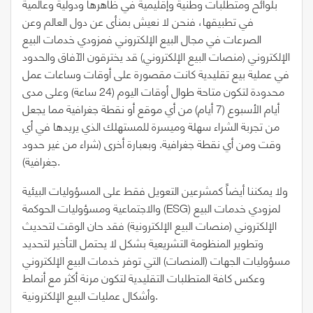
بلوائح ومتطلبات وطنية وإقليمية في ظاهرها ودولية وعالمية
في تطبيقها، فنحن لا نعيش بمنأى عن دول العالم وعن
الصرعات في مجال البيع الإلكتروني فمزودي خدمات البيع
الإلكتروني (منصات البيع الإلكتروني) قد يخترقون الآفاق والحدود
في عملية بيع تقليدية كانت مقصورة على أوقات وساعات عمل
محدودة لتكون متاحة طوال أوقات اليوم (24 ساعة) وعلى مدى
أيام الأسبوع (7 أيام) من أي موقع أو نقطة جغرافية مما يجعل
من تجربة الشراء سهلة وميسرة للمستهلك الذي يريدها في أي
وقت ومن أي نقطة جغرافية. وبعبارة أخرى (شراء من غير حدود
جغرافية).
ولا يمكننا أيضاً كمشرعين التعويل فقط على المسؤوليات البيئية
والاجتماعية ومسؤوليات الحوكمة (ESG) لمزودي خدمات البيع
الإلكتروني (منصات البيع الإلكترونية) فقد حان الوقت لتحديث
وتطوير المنظومة التشريعية بشكل لا يحتمل التأخير لتحديد
مسؤوليات الجهات (المنصات) التي توفر خدمات البيع الإلكتروني
وعكس كافة المتطلبات التقليدية لتكون مرنة أكثر مع أنماط
وأشكال عمليات البيع الإلكترونية.