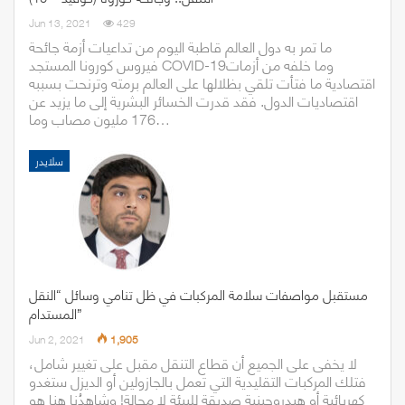
Jun 13, 2021
429
ما تمر به دول العالم قاطبة اليوم من تداعيات أزمة جائحة
فيروس كورونا المستجد COVID-19وما خلفه من أزمات
اقتصادية ما فتأت تلقي بظلالها على العالم برمته وترنحت بسببه
اقتصاديات الدول. فقد قدرت الخسائر البشرية إلى ما يزيد عن
176 مليون مصاب وما…
سلايدر
مستقبل مواصفات سلامة المركبات في ظل تنامي وسائل “النقل
المستدام”
Jun 2, 2021
1,905
لا يخفى على الجميع أن قطاع التنقل مقبل على تغيير شامل،
فتلك المركبات التقليدية التي تعمل بالجازولين أو الديزل ستغدو
كهربائية أو هيدروجينية صديقة للبيئة لا محالة! وشاهِدُنا هنا هو